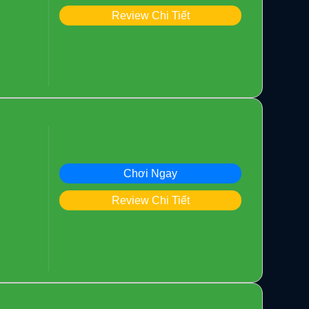
Review Chi Tiết
Chơi Ngay
Review Chi Tiết