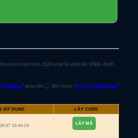
anh em có một năm 2026 phát tài phát lộc 8386, đánh
hơi Ngay
” phía trên 👆, tiến hành “
Đăng ký tài khoản
”
N SỬ DỤNG
LẤY CODE
LẤY MÃ
08-07 10:44:24