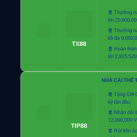
🧧 Thưởng nạ
tới 20,000,0
🧧 Thưởng nạ
tối đa 9,000
TX88
🧧 Hoàn thàn
tới 2,915,52
NHÀ CÁI THỂ
🧧 Tặng Gift
ký lần đầu.
🧧 Nhân đôi t
12,000,000 
TIP88
🧧 Rút tiền ả