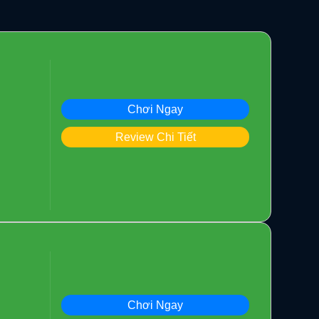
Chơi Ngay
Review Chi Tiết
Chơi Ngay