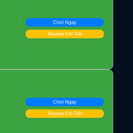
Chơi Ngay
Review Chi Tiết
Chơi Ngay
Review Chi Tiết