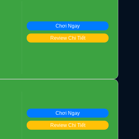
Chơi Ngay
Review Chi Tiết
Chơi Ngay
Review Chi Tiết