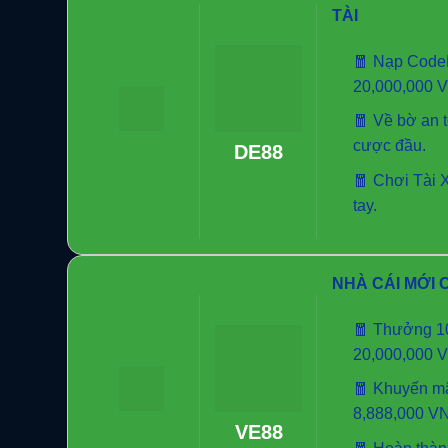
TÀI
🧧 Nạp CodeP
20,000,000 
🧧 Về bờ an 
cược đầu.
DE88
🧧 Chơi Tài X
tay.
NHÀ CÁI MỚI 
🧧 Thưởng 10
20,000,000 
🧧 Khuyến mã
8,888,000 V
VE88