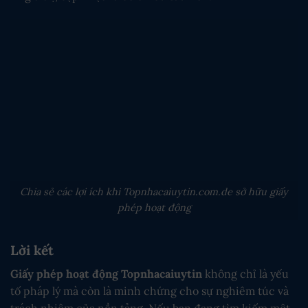
Chia sẻ các lợi ích khi Topnhacaiuytin.com.de sở hữu giấy
phép hoạt động
Lời kết
Giấy phép hoạt động Topnhacaiuytin
không chỉ là yếu
tố pháp lý mà còn là minh chứng cho sự nghiêm túc và
trách nhiệm của nền tảng. Nếu bạn đang tìm kiếm một