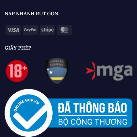
NẠP NHANH RÚT GỌN
Visa
PayPal
Stripe
MasterCard
GIẤY PHÉP