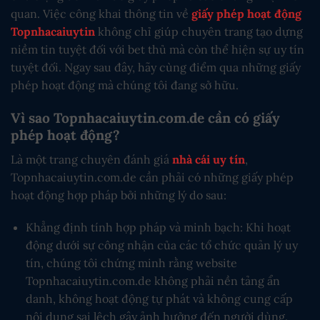
quan. Việc công khai thông tin về
giấy phép hoạt động
Topnhacaiuytin
không chỉ giúp chuyên trang tạo dựng
niềm tin tuyệt đối với bet thủ mà còn thể hiện sự uy tín
tuyệt đối. Ngay sau đây, hãy cùng điểm qua những giấy
phép hoạt động mà chúng tôi đang sở hữu.
Vì sao Topnhacaiuytin.com.de cần có giấy
phép hoạt động?
Là một trang chuyên đánh giá
nhà cái uy tín
,
Topnhacaiuytin.com.de cần phải có những giấy phép
hoạt động hợp pháp bởi những lý do sau:
Khẳng định tính hợp pháp và minh bạch: Khi hoạt
động dưới sự công nhận của các tổ chức quản lý uy
tín, chúng tôi chứng minh rằng website
Topnhacaiuytin.com.de không phải nền tảng ẩn
danh, không hoạt động tự phát và không cung cấp
nội dung sai lệch gây ảnh hưởng đến người dùng.