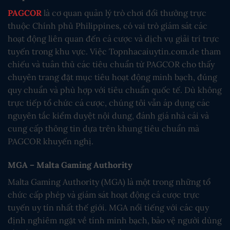
PAGCOR
là cơ quan quản lý trò chơi đổi thưởng trực
thuộc Chính phủ Philippines, có vai trò giám sát các
hoạt động liên quan đến cá cược và dịch vụ giải trí trực
tuyến trong khu vực. Việc Topnhacaiuytin.com.de tham
chiếu và tuân thủ các tiêu chuẩn từ PAGCOR cho thấy
chuyên trang đặt mục tiêu hoạt động minh bạch, đúng
quy chuẩn và phù hợp với tiêu chuẩn quốc tế. Dù không
trực tiếp tổ chức cá cược, chúng tôi vẫn áp dụng các
nguyên tắc kiểm duyệt nội dung, đánh giá nhà cái và
cung cấp thông tin dựa trên khung tiêu chuẩn mà
PAGCOR khuyến nghị.
MGA – Malta Gaming Authority
Malta Gaming Authority (MGA) là một trong những tổ
chức cấp phép và giám sát hoạt động cá cược trực
tuyến uy tín nhất thế giới. MGA nổi tiếng với các quy
định nghiêm ngặt về tính minh bạch, bảo vệ người dùng