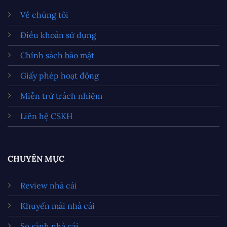
Về chúng tôi
Điều khoản sử dụng
Chính sách bảo mật
Giấy phép hoạt động
Miễn trừ trách nhiệm
Liên hệ CSKH
CHUYÊN MỤC
Review nhà cái
Khuyến mãi nhà cái
So sánh nhà cái