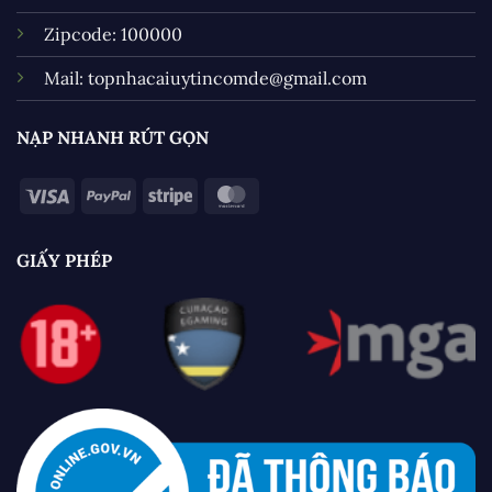
Zipcode: 100000
Mail:
topnhacaiuytincomde@gmail.com
NẠP NHANH RÚT GỌN
Visa
PayPal
Stripe
MasterCard
GIẤY PHÉP