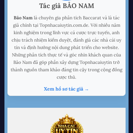
Tác giả BẢO NAM
Bảo Nam
là chuyên gia phân tích Baccarat và là tác
giả chính tại Topnhacaiuytin.com.de. Với nhiều năm
kinh nghiệm trong lĩnh vực cá cược trực tuyến, anh
chịu trách nhiệm kiểm duyệt, đánh giá các nhà cái uy
tín và định hướng nội dung phát triển cho website.
Những phân tích thực tế và góc nhìn khách quan của
Bảo Nam đã góp phần xây dựng Topnhacaiuytin trở
thành nguồn tham khảo đáng tin cậy trong cộng đồng
cược thủ.
Xem hồ sơ tác giả →