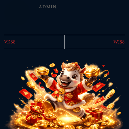
ADMIN
VK88
WI88