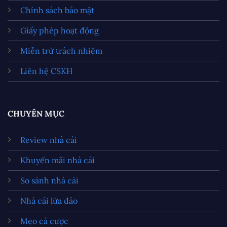
Chính sách bảo mật
Giấy phép hoạt động
Miễn trừ trách nhiệm
Liên hệ CSKH
CHUYÊN MỤC
Review nhà cái
Khuyến mãi nhà cái
So sánh nhà cái
Nhà cái lừa đảo
Mẹo cá cược