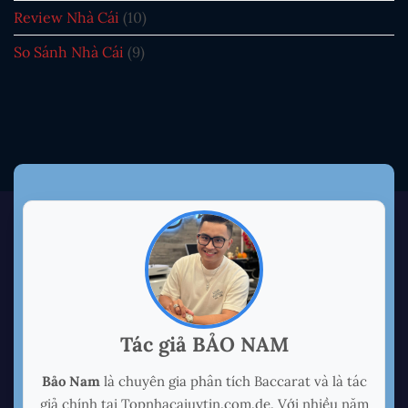
Review Nhà Cái
(10)
So Sánh Nhà Cái
(9)
Tác giả BẢO NAM
Bảo Nam
là chuyên gia phân tích Baccarat và là tác
giả chính tại Topnhacaiuytin.com.de. Với nhiều năm